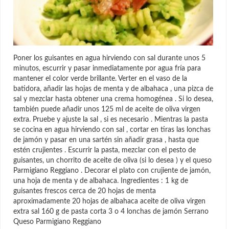
Poner los guisantes en agua hirviendo con sal durante unos 5
minutos, escurrir y pasar inmediatamente por agua fría para
mantener el color verde brillante. Verter en el vaso de la
batidora, añadir las hojas de menta y de albahaca , una pizca de
sal y mezclar hasta obtener una crema homogénea . Si lo desea,
también puede añadir unos 125 ml de aceite de oliva virgen
extra. Pruebe y ajuste la sal , si es necesario . Mientras la pasta
se cocina en agua hirviendo con sal , cortar en tiras las lonchas
de jamón y pasar en una sartén sin añadir grasa , hasta que
estén crujientes . Escurrir la pasta, mezclar con el pesto de
guisantes, un chorrito de aceite de oliva (si lo desea ) y el queso
Parmigiano Reggiano . Decorar el plato con crujiente de jamón,
una hoja de menta y de albahaca. Ingredientes : 1 kg de
guisantes frescos cerca de 20 hojas de menta
aproximadamente 20 hojas de albahaca aceite de oliva virgen
extra sal 160 g de pasta corta 3 o 4 lonchas de jamón Serrano
Queso Parmigiano Reggiano